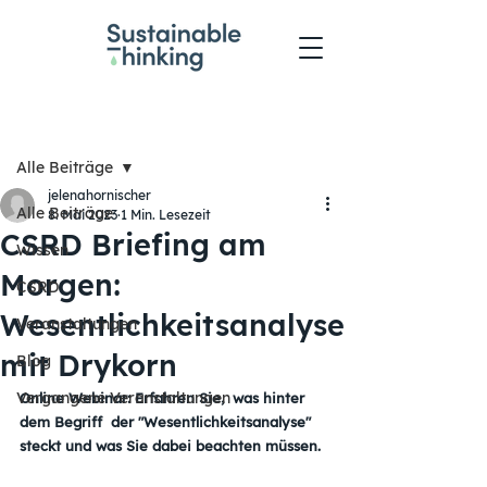
Beitrag
Alle Beiträge
jelenahornischer
Alle Beiträge
8. Mai 2023
1 Min. Lesezeit
CSRD Briefing am
Wissen
Morgen:
CSRD
Wesentlichkeitsanalyse
Veranstaltungen
mit Drykorn
Blog
Vergangene Veranstaltungen
Online Webinar: Erfahren Sie,  was hinter 
dem Begriff  der "Wesentlichkeitsanalyse" 
steckt und was Sie dabei beachten müssen.